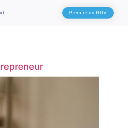
ct
Prendre un RDV
trepreneur