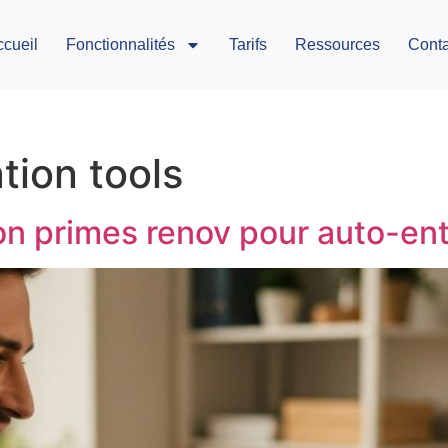
ccueil
Fonctionnalités
Tarifs
Ressources
Conta
tion tools
tion primes renov pour auto-en