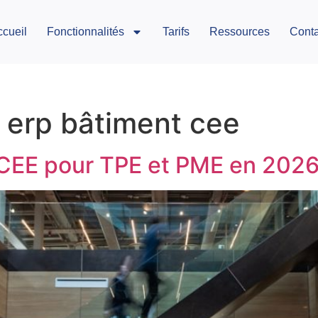
ccueil
Fonctionnalités
Tarifs
Ressources
Conta
l erp bâtiment cee
 CEE pour TPE et PME en 2026