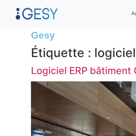
A
Gesy
Étiquette :
logicie
Logiciel ERP bâtiment