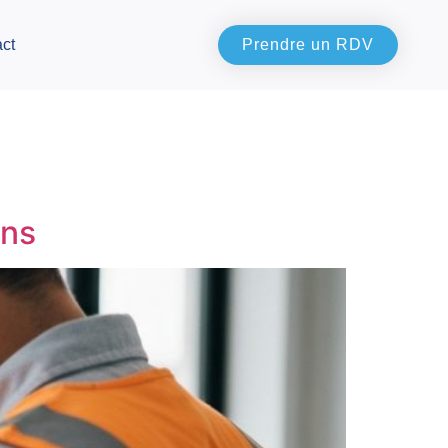
ct
Prendre un RDV
ans