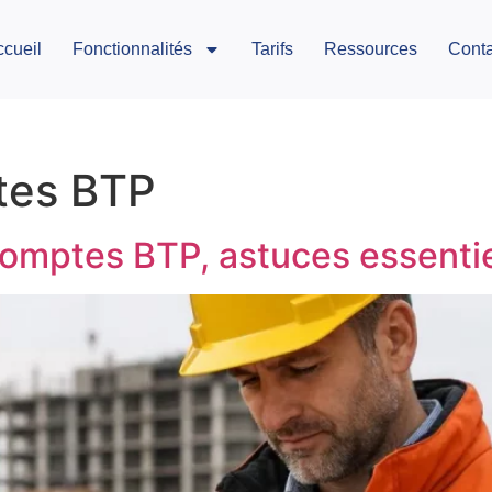
ccueil
Fonctionnalités
Tarifs
Ressources
Conta
tes BTP
comptes BTP, astuces essentie