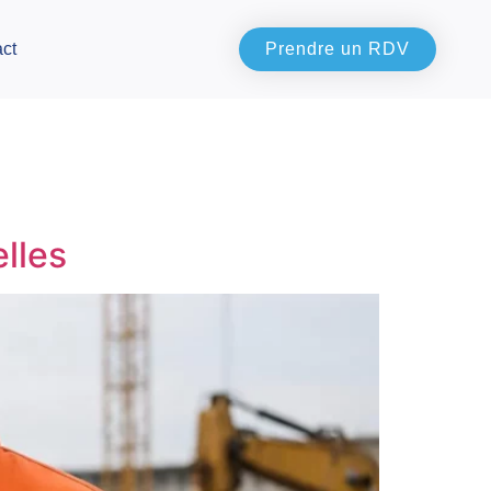
ct
Prendre un RDV
lles