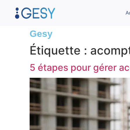
A
Gesy
Étiquette :
acomp
5 étapes pour gérer a