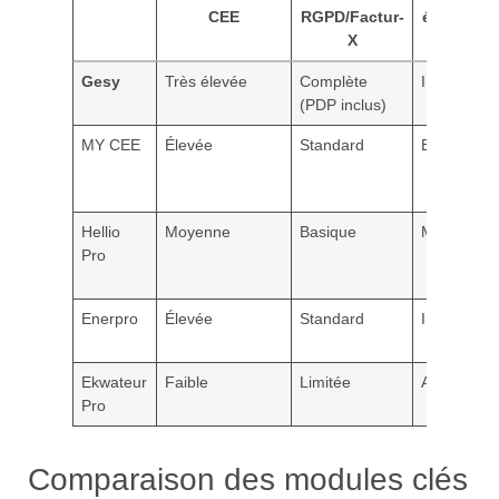
CEE
RGPD/Factur-
électroni
X
Gesy
Très élevée
Complète
Intégrée
(PDP inclus)
MY CEE
Élevée
Standard
Externe
Hellio
Moyenne
Basique
Manuelle
Pro
Enerpro
Élevée
Standard
Intégrée
Ekwateur
Faible
Limitée
Absente
Pro
Comparaison des modules clés